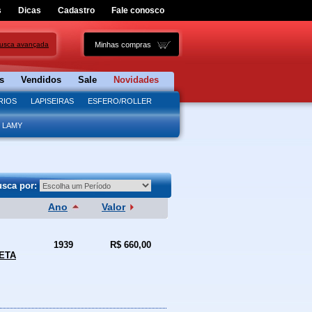
s
Dicas
Cadastro
Fale conosco
usca avançada
s
Vendidos
Sale
Novidades
RIOS
LAPISEIRAS
ESFERO/ROLLER
LAMY
usca por:
Ano
Valor
1939
R$ 660,00
ETA