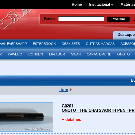
Home
Institucional
Matéria
Busca
B
Destaque
AHL EVERSHARP
ESTERBROOK
DESK SETS
OUTRAS MARCAS
ACESSÓ
R
KAWECO
CONKLIN
MATADOR
SWAN
CARAN D'ACHE
ONOTO
B
Item
G0261
ONOTO - THE CHATSWORTH PEN - PR
+ detalhes