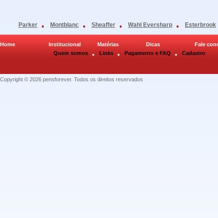
Parker
Montblanc
Sheaffer
Wahl Eversharp
Esterbrook
Home
Institucional
Matérias
Dicas
Fale con
Quem somos
Links
Pagamento e FAQ
Cadastro
Copyright © 2026 pensforever. Todos os direitos reservados