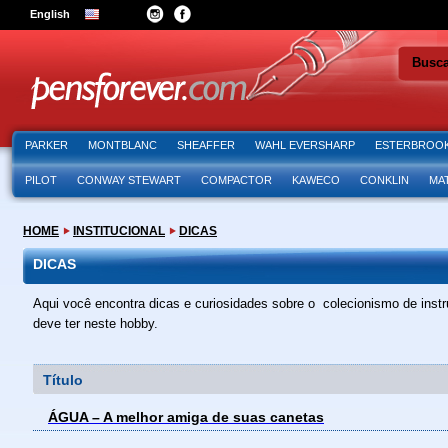
English
Busc
PARKER
MONTBLANC
SHEAFFER
WAHL EVERSHARP
ESTERBROO
PILOT
CONWAY STEWART
COMPACTOR
KAWECO
CONKLIN
MA
HOME
INSTITUCIONAL
DICAS
DICAS
Aqui você encontra dicas e curiosidades sobre o colecionismo de inst
deve ter neste hobby.
Título
ÁGUA – A melhor amiga de suas canetas