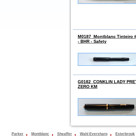
M0187 Montblanc Tinteiro #
- BHR - Safety
G0182 CONKLIN LADY PRE
ZERO KM
Parker
Montblanc
Sheaffer
Wahl Eversharp
Esterbrook